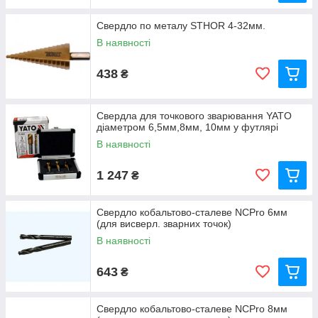
Свердло по металу STHOR 4-32мм.
В наявності
438
₴
Свердла для точкового зварювання YATO
діаметром 6,5мм,8мм, 10мм у футлярі
В наявності
1 247
₴
Свердло кобальтово-сталеве NCPro 6мм
(для висверл. зварних точок)
В наявності
643
₴
Свердло кобальтово-сталеве NCPro 8мм