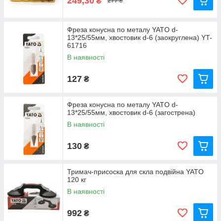
249,30
₴
277 ₴
Фреза конусна по металу YATO d-
13*25/55мм, хвостовик d-6 (заокруглена) YT-
61716
В наявності
127
₴
Фреза конусна по металу YATO d-
13*25/55мм, хвостовик d-6 (загострена)
В наявності
130
₴
Тримач-присоска для скла подвійна YATO
120 кг
В наявності
992
₴