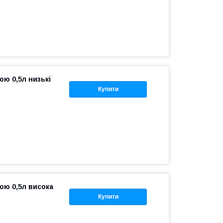
ою 0,5л низькі
Купити
ою 0,5л висока
Купити