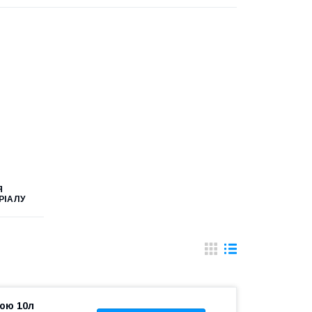
Я
РІАЛУ
кою 10л