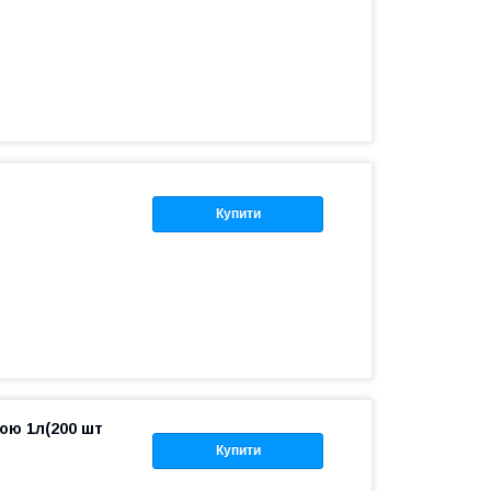
Купити
ою 1л(200 шт
Купити