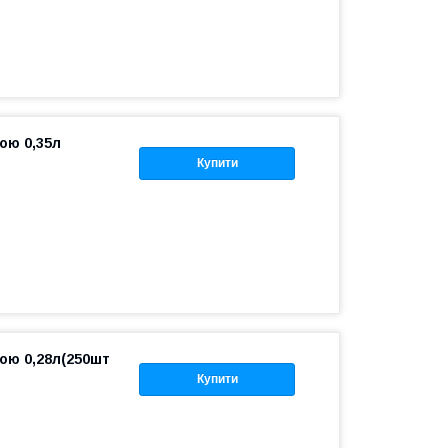
ою 0,35л
Купити
ою 0,28л(250шт
Купити