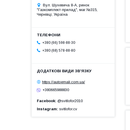
Вул. Шухевича 8-А, ринок
"Газкомплект-прилад", маг.№315,
Чернівці, Україна
+380 (66) 598-88-30
+380 (68) 578-88-80
https://autoemali.com.ua/
+380665988830
Facebook
@svitlofor2010
Instagram
svitlofor.cv