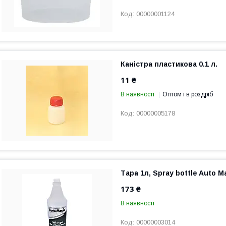
00000001124
Каністра пластикова 0.1 л.
11 ₴
В наявності
Оптом і в роздріб
00000005178
Тара 1л, Spray bottle Auto M
173 ₴
В наявності
00000003014