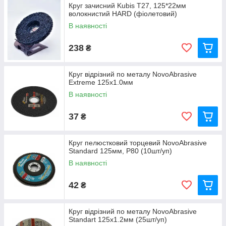
Круг зачисний Kubis Т27, 125*22мм
волокнистий HARD (фіолетовий)
В наявності
238
₴
Круг відрізний по металу NovoAbrasive
Extreme 125х1.0мм
В наявності
37
₴
Круг пелюстковий торцевий NovoAbrasive
Standard 125мм, P80 (10шт/уп)
В наявності
42
₴
Круг відрізний по металу NovoAbrasive
Standart 125х1.2мм (25шт/уп)