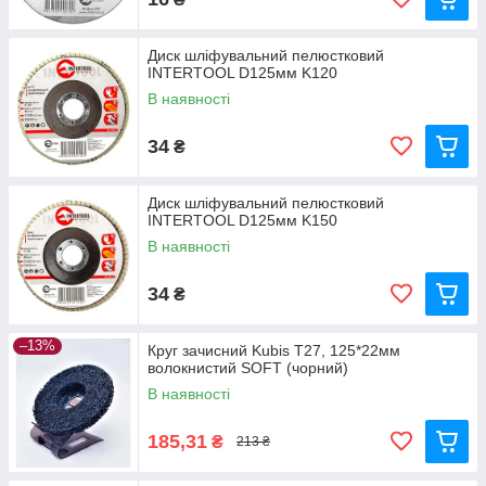
Диск шліфувальний пелюстковий
INTERTOOL D125мм K120
В наявності
34
₴
Диск шліфувальний пелюстковий
INTERTOOL D125мм K150
В наявності
34
₴
–13%
Круг зачисний Kubis Т27, 125*22мм
волокнистий SOFT (чорний)
В наявності
185,31
₴
213 ₴