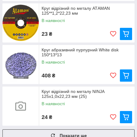
Круг відрізний по металу АТАМАN
125**1,2*22,23 мм
В наявності
23
₴
Круг абразивний пурпурний White disk
150*13*13
В наявності
408
₴
Круг відрізний по металу NINJA
125х1,0х22,23 мм (25)
В наявності
24
₴
Показати ще