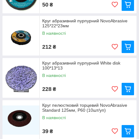
50
₴
Круг абразивний пурпурний NovoAbrasive
125*22*23мм
В наявності
212
₴
Круг абразивний пурпурний White disk
100*13*13
В наявності
228
₴
Круг пелюстковий торцевий NovoAbrasive
Standard 125мм, P60 (10шт/уп)
В наявності
39
₴