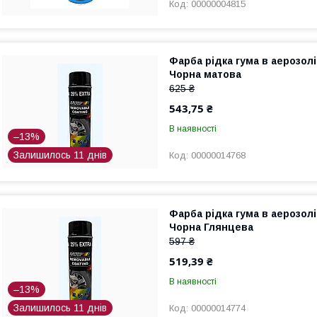
00000004815
Фарба рідка гума в аерозол
Чорна матова
625 ₴
543,75 ₴
В наявності
–13%
Залишилось 11 днів
00000014768
Фарба рідка гума в аерозол
Чорна Глянцева
597 ₴
519,39 ₴
В наявності
–13%
Залишилось 11 днів
00000014774