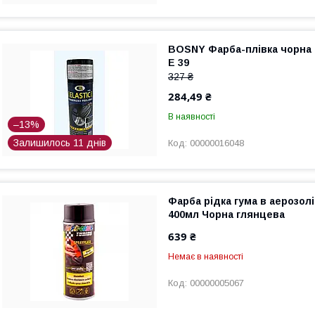
BOSNY Фарба-плівка чорна E
Е 39
327 ₴
284,49 ₴
В наявності
–13%
Залишилось 11 днів
00000016048
Фарба рідка гума в аерозолі
400мл Чорна глянцева
639 ₴
Немає в наявності
00000005067