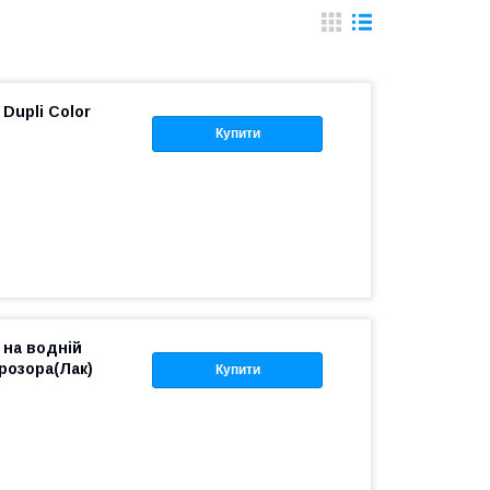
 Dupli Color
Купити
 на водній
розора(Лак)
Купити