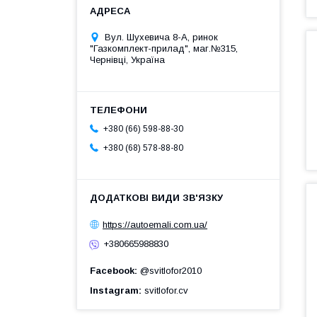
Вул. Шухевича 8-А, ринок
"Газкомплект-прилад", маг.№315,
Чернівці, Україна
+380 (66) 598-88-30
+380 (68) 578-88-80
https://autoemali.com.ua/
+380665988830
Facebook
@svitlofor2010
Instagram
svitlofor.cv