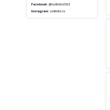
Facebook
@svitlofor2010
Instagram
svitlofor.cv