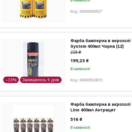
В наявності
00000000537
Фарба бамперна в аерозолі
System 400мл Чорна (12)
229 ₴
199,23 ₴
В наявності
–13%
Залишилось 9 днів
00000010870
Фарба бамперна в аерозолі
Line 400мл Антрацит
516 ₴
В наявності