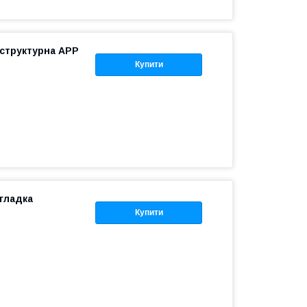
 структурна APP
Купити
гладка
Купити