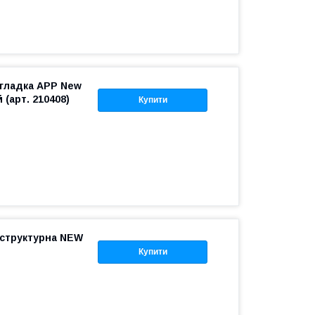
 гладка APP New
(арт. 210408)
Купити
 структурна NEW
Купити