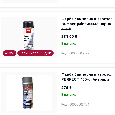
Фарба бамперна в аерозолі
Bumper paint 400мл Чорна
424 ₴
381,60 ₴
В наявності
–10%
Залишилось 9 днів
00000005399
Фарба бамперна в аерозолі 
PERFECT 400мл Антрацит
276 ₴
В наявності
00000001454