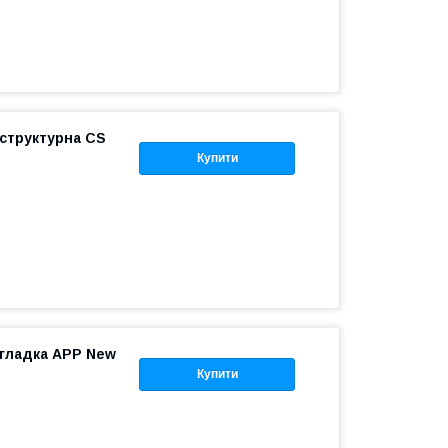
 структурна CS
Купити
 гладка APP New
Купити