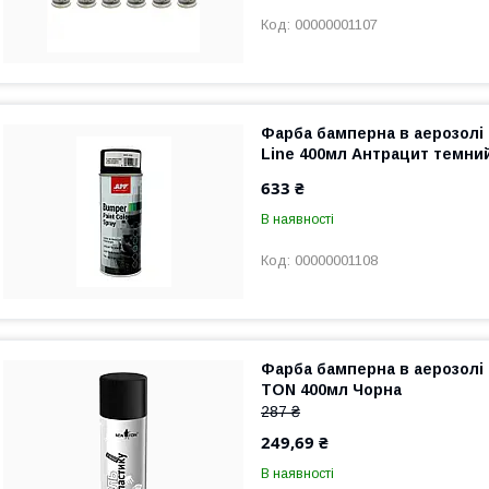
00000001107
Фарба бамперна в аерозолі
Line 400мл Антрацит темний 
633 ₴
В наявності
00000001108
Фарба бамперна в аерозолі
TON 400мл Чорна
287 ₴
249,69 ₴
В наявності