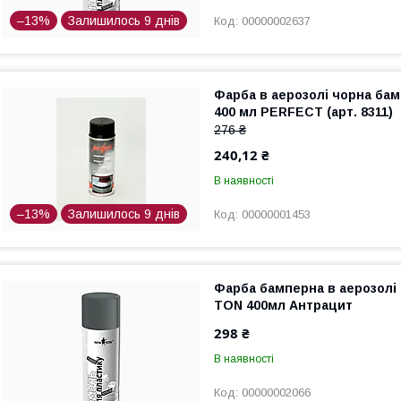
–13%
Залишилось 9 днів
00000002637
Фарба в аерозолі чорна бам
400 мл PERFECT (арт. 8311)
276 ₴
240,12 ₴
В наявності
–13%
Залишилось 9 днів
00000001453
Фарба бамперна в аерозолі
TON 400мл Антрацит
298 ₴
В наявності
00000002066