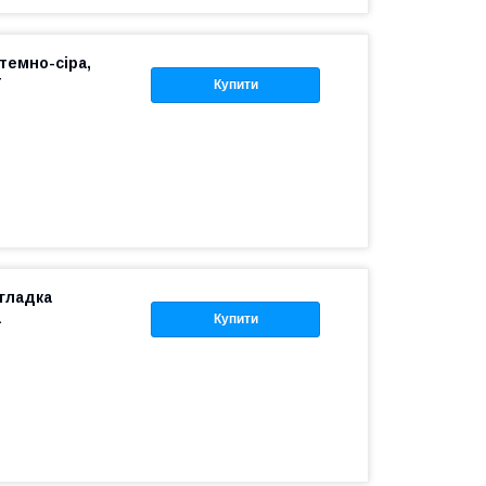
темно-сіра,
T
Купити
гладка
а
Купити