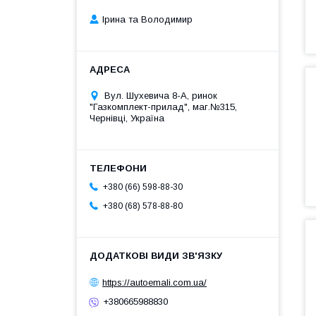
Ірина та Володимир
Вул. Шухевича 8-А, ринок
"Газкомплект-прилад", маг.№315,
Чернівці, Україна
+380 (66) 598-88-30
+380 (68) 578-88-80
https://autoemali.com.ua/
+380665988830