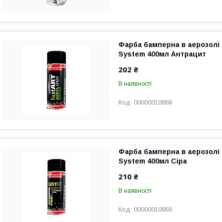
Фарба бамперна в аерозолі
System 400мл Антрацит
202 ₴
В наявності
00000010868
Фарба бамперна в аерозолі
System 400мл Сіра
210 ₴
В наявності
00000010869