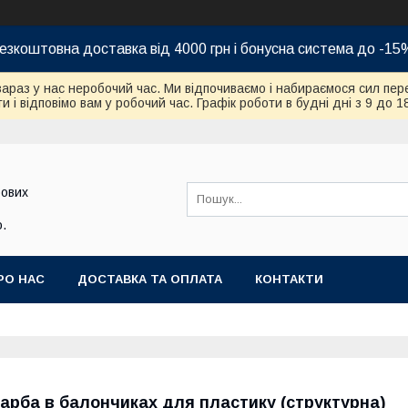
езкоштовна доставка від 4000 грн і бонусна система до -15
зараз у нас неробочий час. Ми відпочиваємо і набираємося сил пер
и і відповімо вам у робочий час. Графік роботи в будні дні з 9 до 1
бових
.
РО НАС
ДОСТАВКА ТА ОПЛАТА
КОНТАКТИ
арба в балончиках для пластику (структурна)