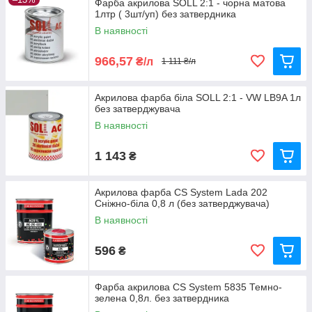
Фарба акрилова SOLL 2:1 - чорна матова
1лтр ( 3шт/уп) без затвердника
В наявності
966,57
₴/л
1 111 ₴/л
Акрилова фарба біла SOLL 2:1 - VW LB9A 1л
без затверджувача
В наявності
1 143
₴
Акрилова фарба CS System Lada 202
Сніжно-біла 0,8 л (без затверджувача)
В наявності
596
₴
Фарба акрилова CS System 5835 Темно-
зелена 0,8л. без затвердника