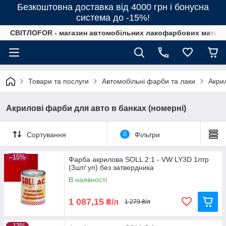
Безкоштовна доставка від 4000 грн і бонусна
система до -15%!
СВІТЛОFOR - магазин автомобільних лакофарбових матеріал
Товари та послуги
Автомобільні фарби та лаки
Акрил
Акрилові фарби для авто в банках (номерні)
Сортування
0
Фільтри
–15%
Фарба акрилова SOLL 2:1 - VW LY3D 1лтр
(3шт/ уп) без затвердника
В наявності
1 087,15
₴/л
1 279 ₴/л
–13%