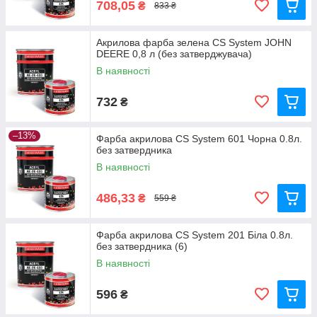
708,05
₴
833 ₴
Акрилова фарба зелена CS System JOHN
DEERE 0,8 л (без затверджувача)
В наявності
732
₴
–13%
Фарба акрилова CS System 601 Чорна 0.8л.
без затвердника
В наявності
486,33
₴
559 ₴
Фарба акрилова CS System 201 Біла 0.8л.
без затвердника (6)
В наявності
596
₴