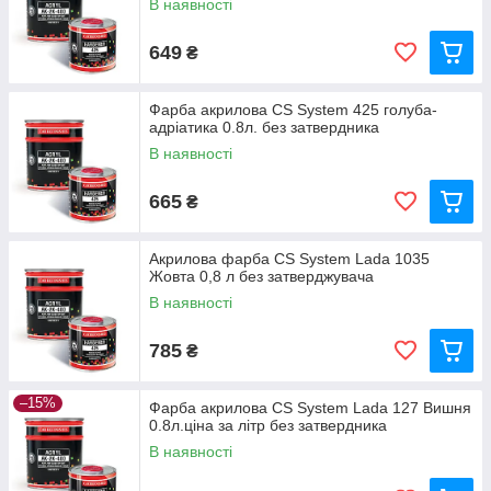
В наявності
649
₴
Фарба акрилова CS System 425 голуба-
адріатика 0.8л. без затвердника
В наявності
665
₴
Акрилова фарба CS System Lada 1035
Жовта 0,8 л без затверджувача
В наявності
785
₴
–15%
Фарба акрилова CS System Lada 127 Вишня
0.8л.ціна за літр без затвердника
В наявності