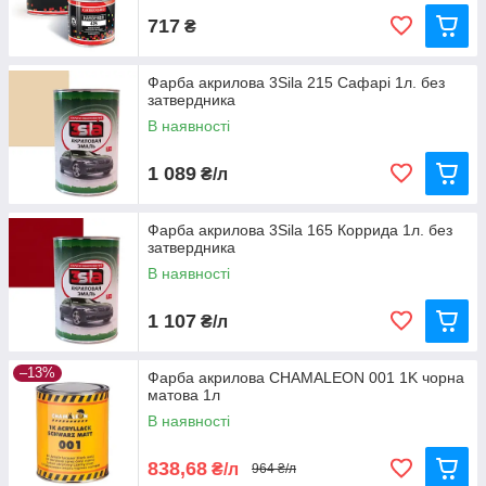
717
₴
Фарба акрилова 3Sila 215 Сафарі 1л. без
затвердника
В наявності
1 089
₴/л
Фарба акрилова 3Sila 165 Коррида 1л. без
затвердника
В наявності
1 107
₴/л
–13%
Фарба акрилова CHAMALEON 001 1K чорна
матова 1л
В наявності
838,68
₴/л
964 ₴/л