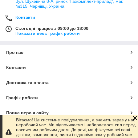
Вул. Шухевича 8-А, ринок "Газкомплект-прилад", маг.
№315, Чернівці, Україна
Контакти
Сьогодні працює з 09:00 до 18:00
Показати весь графік роботи
Про нас
Контакти
Доставка та оплата
Графік роботи
Повна версія сайту
Вітаємо! Це системне повідомлення, а значить зараз у нас
неробочий час. Ми відпочиваємо і набираємося сил перед
Сайт створено на маркетплейсі
Prom.ua
насиченим робочим днем. До речі, ми фіксуємо всі ваші
дзвінки, замовлення, листи і відповімо вам у робочий час.