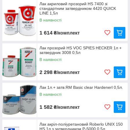
Лак акриловий прозорий HS 7400 зі
стандартним затвердником 4420 QUICK
LINE 1,5л
В наявності
1 614
₴/комплект
Лак прозорий HS VOC SPIES HECKER 1л +
затвердник 3008 0,5л
В наявності
2 298
₴/комплект
Лак 1л.+ затв.RM Basic clear Hardenerl 0,5л.
В наявності
1 582
₴/комплект
Лак акріл-поліуретановий Roberlo UNIX 150
HS 1л.з затвердником Р-5000 0,5л