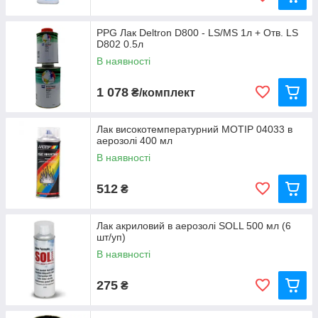
PPG Лак Deltron D800 - LS/MS 1л + Отв. LS
D802 0.5л
В наявності
1 078
₴/комплект
Лак високотемпературний MOTIP 04033 в
аерозолі 400 мл
В наявності
512
₴
Лак акриловий в аерозолі SOLL 500 мл (6
шт/уп)
В наявності
275
₴