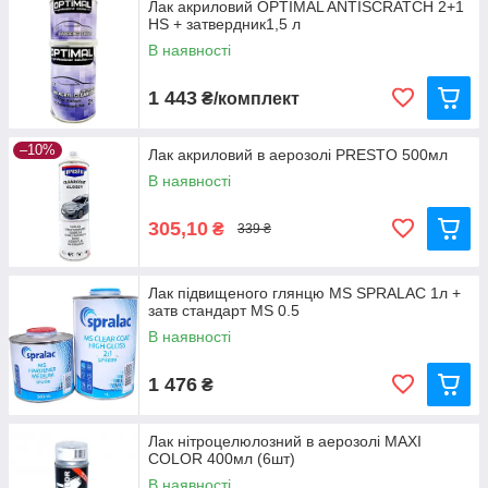
Лак акриловий OPTIMAL ANTISCRATCH 2+1
HS + затвердник1,5 л
В наявності
1 443
₴/комплект
–10%
Лак акриловий в аерозолі PRESTO 500мл
В наявності
305,10
₴
339 ₴
Лак підвищеного глянцю MS SPRALAC 1л +
затв стандарт MS 0.5
В наявності
1 476
₴
Лак нітроцелюлозний в аерозолі MAXI
COLOR 400мл (6шт)
В наявності