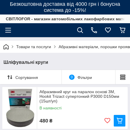
Безкоштовна доставка від 4000 грн і бонусна
система до -15%!
СВІТЛОFOR - магазин автомобільних лакофарбових матеріал
Товари та послуги
Абразивні матеріали, порошки прояв
Шліфувальні круги
Сортування
0
Фільтри
Абразивний круг на паралон основі 3M,
Hookit Trizact супертонкий P3000 D150мм
(15шт/уп)
В наявності
480
₴