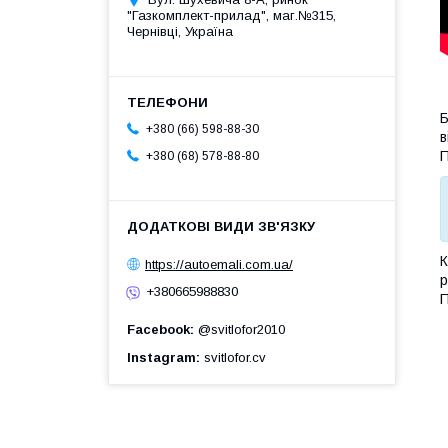
"Газкомплект-прилад", маг.№315,
Чернівці, Україна
Б
+380 (66) 598-88-30
в
П
+380 (68) 578-88-80
К
https://autoemali.com.ua/
р
+380665988830
П
Facebook
@svitlofor2010
Instagram
svitlofor.cv