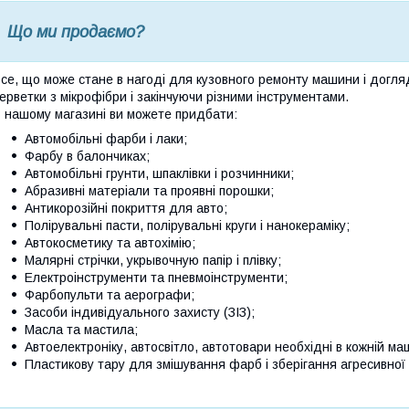
Що ми продаємо?
се, що може стане в нагоді для кузовного ремонту машини і догля
ерветки з мікрофібри і закінчуючи різними інструментами.
 нашому магазині ви можете придбати:
Автомобільні фарби і лаки;
Фарбу в балончиках;
Автомобільні грунти, шпаклівки і розчинники;
Абразивні матеріали та проявні порошки;
Антикорозійні покриття для авто;
Полірувальні пасти, полірувальні круги і нанокераміку;
Автокосметику та автохімію;
Малярні стрічки, укрывочную папір і плівку;
Електроінструменти та пневмоінструменти;
Фарбопульти та аерографи;
Засоби індивідуального захисту (ЗІЗ);
Масла та мастила;
Автоелектроніку, автосвітло, автотовари необхідні в кожній ма
Пластикову тару для змішування фарб і зберігання агресивної х