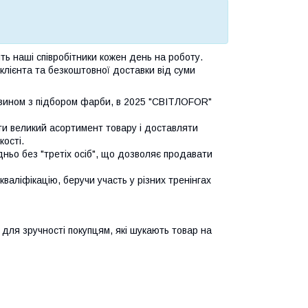
ять наші співробітники кожен день на роботу.
 клієнта та безкоштовної доставки від суми
зином з підбором фарби, в 2025 "СВІТЛОFOR"
ати великий асортимент товару і доставляти
кості.
ньо без "третіх осіб", що дозволяє продавати
аліфікацію, беручи участь у різних тренінгах
й для зручності покупцям, які шукають товар на