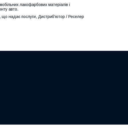
обільних лакофарбових матеріалів і
онту авто.
, що надає послуги, Дистриб'ютор / Реселер