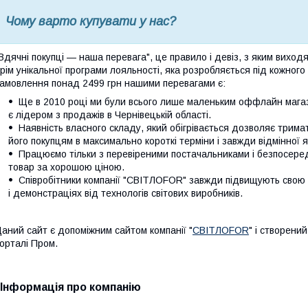
Чому варто купувати у нас?
Вдячні покупці — наша перевага", це правило і девіз, з яким виход
рім унікальної програми лояльності, яка розробляється під кожного
амовлення понад 2499 грн нашими перевагами є:
Ще в 2010 році ми були всього лише маленьким оффлайн мага
є лідером з продажів в Чернівецькій області.
Наявність власного складу, який обігрівається дозволяє трим
його покупцям в максимально короткі терміни і завжди відмінної я
Працюємо тільки з перевіреними постачальниками і безпосеред
товар за хорошою ціною.
Співробітники компанії "СВІТЛОFOR" завжди підвищують свою кв
і демонстраціях від технологів світових виробників.
аний сайт є допоміжним сайтом компанії "
СВІТЛОFOR
" і створени
орталі Пром.
Інформація про компанію