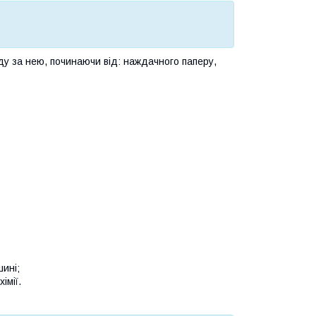
ду за нею, починаючи від: наждачного паперу,
шині;
імії.