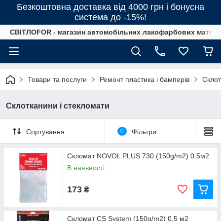
Безкоштовна доставка від 4000 грн і бонусна
система до -15%!
СВІТЛОFOR - магазин автомобільних лакофарбових матеріал
Товари та послуги
Ремонт пластика і бамперів
Склот
Склотканини і стекломати
Сортування
0
Фільтри
Скломат NOVOL PLUS 730 (150g/m2) 0.5м2
В наявності
173
₴
Скломат CS System (150g/m2) 0,5 м2