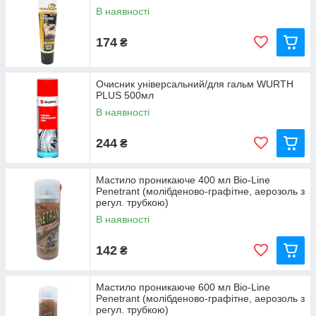
В наявності
174
₴
Очисник універсальний/для гальм WURTH
PLUS 500мл
В наявності
244
₴
Мастило проникаюче 400 мл Bio-Line
Penetrant (молібденово-графітне, аерозоль з
регул. трубкою)
В наявності
142
₴
Мастило проникаюче 600 мл Bio-Line
Penetrant (молібденово-графітне, аерозоль з
регул. трубкою)