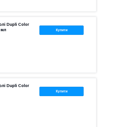
лі Dupli Color
 мл
Купити
лі Dupli Color
Купити