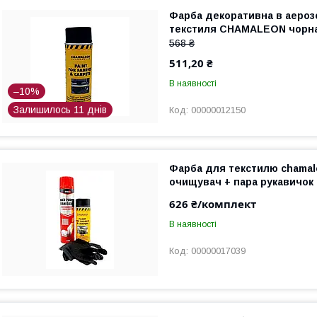
Фарба декоративна в аероз
текстиля CHAMALEON чорна
568 ₴
511,20 ₴
В наявності
–10%
Залишилось 11 днів
00000012150
Фарба для текстилю chamal
очищувач + пара рукавичок
626 ₴/комплект
В наявності
00000017039