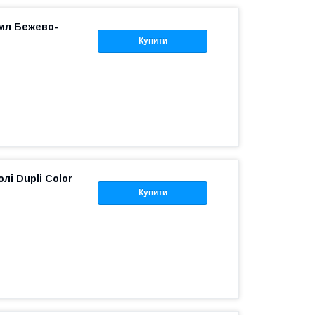
мл Бежево-
Купити
лі Dupli Color
Купити