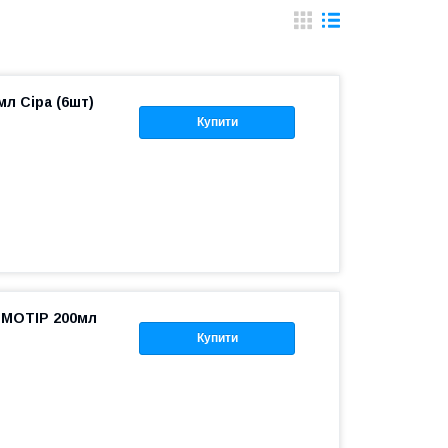
л Сіра (6шт)
Купити
і MOTIP 200мл
Купити