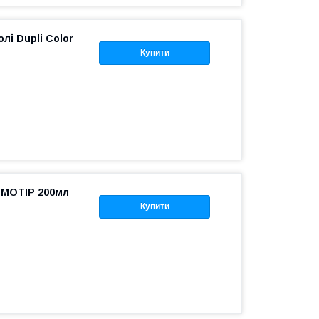
лі Dupli Color
Купити
і MOTIP 200мл
Купити