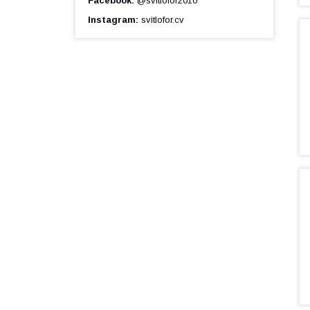
Facebook
@svitlofor2010
Instagram
svitlofor.cv