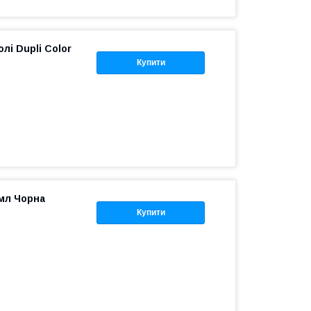
лі Dupli Color
Купити
мл Чорна
Купити