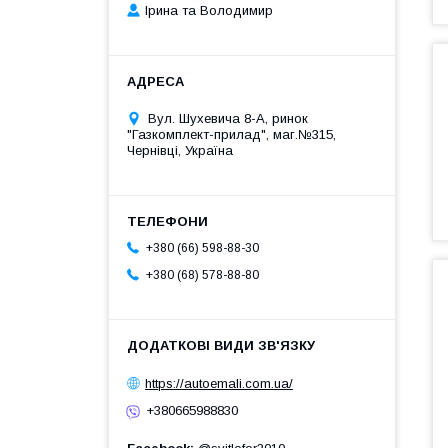
Ірина та Володимир
Вул. Шухевича 8-А, ринок
"Газкомплект-прилад", маг.№315,
Чернівці, Україна
+380 (66) 598-88-30
+380 (68) 578-88-80
https://autoemali.com.ua/
+380665988830