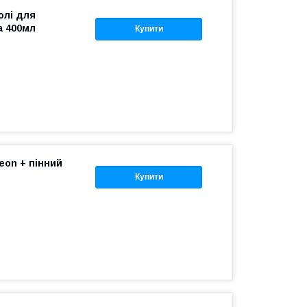
олі для
 400мл
Купити
eon + пінний
Купити