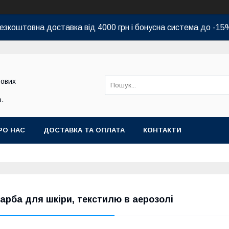
езкоштовна доставка від 4000 грн і бонусна система до -15
бових
.
РО НАС
ДОСТАВКА ТА ОПЛАТА
КОНТАКТИ
арба для шкіри, текстилю в аерозолі