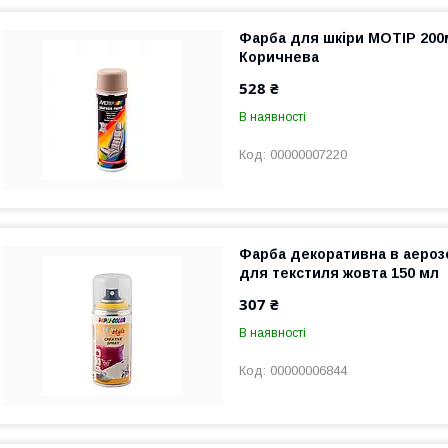
Фарба для шкіри MOTIP 200
Коричнева
528 ₴
В наявності
00000007220
Фарба декоративна в аерозо
для текстиля жовта 150 мл
307 ₴
В наявності
00000006844