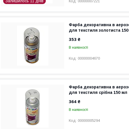
Залишилось 11 днів
00000007221
Фарба декоративна в аерозо
для текстиля золотиста 150
353 ₴
В наявності
00000004670
Фарба декоративна в аерозо
для текстиля срібна 150 мл
364 ₴
В наявності
00000005294