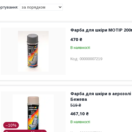
Фарба для шкіри MOTIP 200м
470 ₴
В наявності
00000007219
Фарба для шкіри в аерозол
Бежева
519 ₴
467,10 ₴
В наявності
–10%