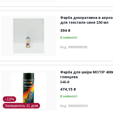
Фарба декоративна в аерозо
для текстиля синя 150 мл
394 ₴
В наявності
00000005292
Фарба для шкіри MOTIP 400
глянцева
545 ₴
474,15 ₴
В наявності
–13%
Залишилось 11 днів
00000003254