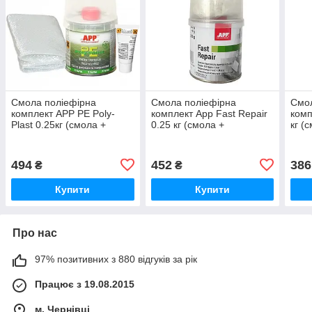
Смола поліефірна
Смола поліефірна
Смол
комплект APP PE Poly-
комплект App Fast Repair
комп
Plast 0.25кг (смола +
0.25 кг (смола +
кг (
тканина)
скловолокно 0,36 м2)
494
452
386
₴
₴
Купити
Купити
Про нас
97% позитивних з 880 відгуків за рік
Працює з 19.08.2015
м. Чернівці