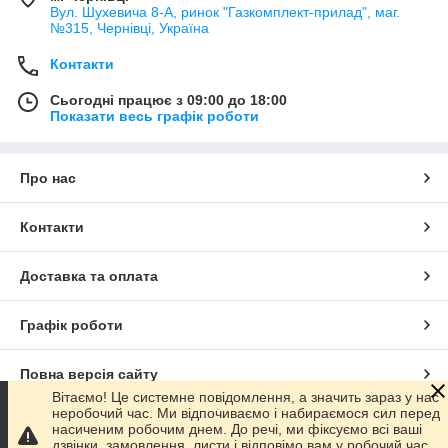
Вул. Шухевича 8-А, ринок "Газкомплект-прилад", маг.
№315, Чернівці, Україна
Контакти
Сьогодні працює з 09:00 до 18:00
Показати весь графік роботи
Про нас
Контакти
Доставка та оплата
Графік роботи
Повна версія сайту
Вітаємо! Це системне повідомлення, а значить зараз у нас
неробочий час. Ми відпочиваємо і набираємося сил перед
Сайт створено на маркетплейсі
Prom.ua
насиченим робочим днем. До речі, ми фіксуємо всі ваші
дзвінки, замовлення, листи і відповімо вам у робочий час.