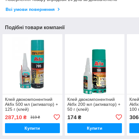
Всі умови повернення
Подібні товари компанії
Клей двокомпонентний
Клей двокомпонентний
Клей
Akfix 500 мл (активатор) +
Akfix 200 мл (активатор) +
Akfi
125 г (клей)
50 г (клей)
100 
287,10
174
306
₴
₴
319 ₴
Купити
Купити