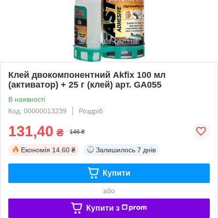
Клей двокомпонентний Akfix 100 мл
(активатор) + 25 г (клей) арт. GA055
В наявності
Код: 00000013239
Роздріб
131,40
₴
146 ₴
Економія
14.60 ₴
Залишилось
7 днів
Купити
або
Купити з