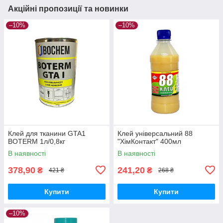
Акційні пропозиції та новинки
–10%
–10%
Клей для тканини GTA1
Клей універсальний 88
BOTERM 1л/0,8кг
"ХімКонтакт" 400мл
В наявності
В наявності
378,90
241,20
₴
₴
421 ₴
268 ₴
Купити
Купити
–10%