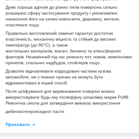
Дуже хороша адгезія до різних типів поверхонь сильно
розширює сферу застосування продукту і уможливлює
нанесення його на скляні композити, деревину, метали,
пластмаси тощо.
Правильно виготовлений ламінат гарантує достатню
еластичність, механічну міцність та стійкий до високих
температур (до 80°C), а також
мастильних матеріалів, масел, бензину та атмосферних
факторів. Незамінний під час ремонту яхт, човнів, кемпінгових
причепів, спальних надбудов, спойлерів тощо.
Дозволяє відновлювати корродовані частини кузова
автомобіля, які з певних причин не можуть бути
відремонтовані в інший спосіб.
Після шліфування для вирівнювання поверхні можна
використовувати будь-яку поліефірну шпаклівку марки Polfill.
Ремонтна смола для затвердіння вимагає використання
дибензоїлпероксидної пасти.
Приховати