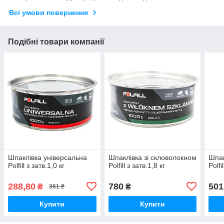
Всі умови повернення
Подібні товари компанії
Шпаклівка універсальна
Шпаклівка зі скловолокном
Шпак
Polfill з затв.1,0 кг
Polfill з затв.1,8 кг
Polfi
288,80
780
501
₴
₴
361 ₴
Купити
Купити