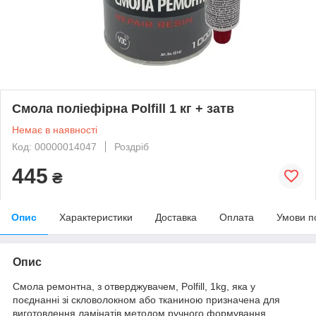
Смола поліефірна Polfill 1 кг + затв
Немає в наявності
Код: 00000014047
Роздріб
445
₴
Опис
Характеристики
Доставка
Оплата
Умови п
Опис
Смола ремонтна, з отверджувачем, Polfill, 1kg, яка у
поєднанні зі скловолокном або тканиною призначена для
виготовлення ламінатів методом ручного формування.