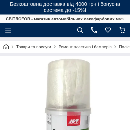
Безкоштовна доставка від 4000 грн і бонусна
система до -15%!
СВІТЛОFOR - магазин автомобільних лакофарбових матеріал
Товари та послуги
Ремонт пластика і бамперів
Полі