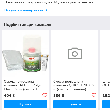
Повернення товару впродовж 14 днів за домовленістю
Всі умови повернення
Подібні товари компанії
Смола поліефірна
Смола поліефірна
Шпак
комплект APP PE Poly-
комплект QUICK LINE 0.25
OPTI
Plast 0.25кг (смола +
кг (смола + тканина)
тканина)
494
386
162
₴
₴
Купити
Купити