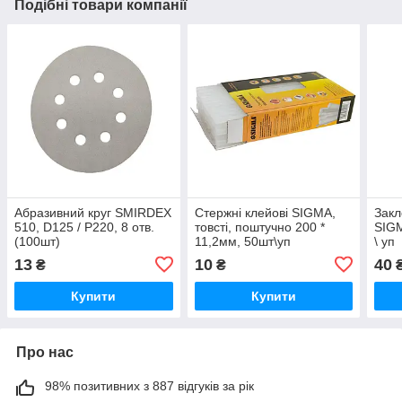
Подібні товари компанії
Абразивний круг SMIRDEX
Стержні клейові SIGMA,
Закл
510, D125 / Р220, 8 отв.
товсті, поштучно 200 *
SIGM
(100шт)
11,2мм, 50шт\уп
\ уп
13
10
40
₴
₴
₴
Купити
Купити
Про нас
98% позитивних з 887 відгуків за рік