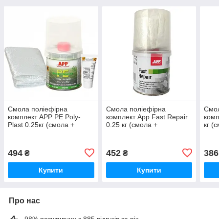
Смола поліефірна
Смола поліефірна
Смол
комплект APP PE Poly-
комплект App Fast Repair
комп
Plast 0.25кг (смола +
0.25 кг (смола +
кг (
тканина)
скловолокно 0,36 м2)
494
452
386
₴
₴
Купити
Купити
Про нас
98% позитивних з 885 відгуків за рік