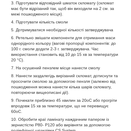
Підготувати відповідний шматок скломату (скломат
має бути відрізаний так, щоб він виходили на 2 см. за
межі пошкодженого місця).
Підготувати кількість смоли
Дотримуватися необхідної кількості затверджувача
Ретельно змішати компоненти для отримання маси
однорідного кольору (вагові пропорції компонентів: до
100 г. смоли додати 2-3 г. затверджувача. Час
використання становить від 10 до 15 хв за температури
20 °C).
На осушений пензлем місце нанести смолу
Нанести заздалегідь вирізаний скломат, дотиснути та
просочити смолою за допомогою пензля (залежно від
пошкодження можна нанести кілька шарів скломату,
повторюючи вищеописані дії).
Почекати приблизно 45 хвилин за 20oС або прогріти
впродовж 15 хв за температури, що не перевищує
60oС.
Обробити краї ламінату наждачним папером із
зернистістю Р80- Р120 або вирівняти за допомогою
поліефірної шпаклівки CS System.