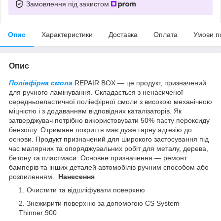
Замовлення під захистом
Опис
Характеристики
Доставка
Оплата
Умови п
Опис
Поліефірна смола
REPAIR BOX — це продукт, призначений
для ручного ламінування. Складається з ненасиченої
середньоеластичної поліефірної смоли з високою механічною
міцністю і з додаванням відповідних каталізаторів. Як
затверджувач потрібно використовувати 50% пасту пероксиду
бензоїлу. Отримане покриття має дуже гарну адгезію до
основи. Продукт призначений для широкого застосування під
час малярних та опоряджувальних робіт для металу, дерева,
бетону та пластмаси. Основне призначення — ремонт
бамперів та інших деталей автомобілів ручним способом або
розпиленням.
Нанесення
Очистити та відшліфувати поверхню
Знежирити поверхню за допомогою CS System
Thinner 900