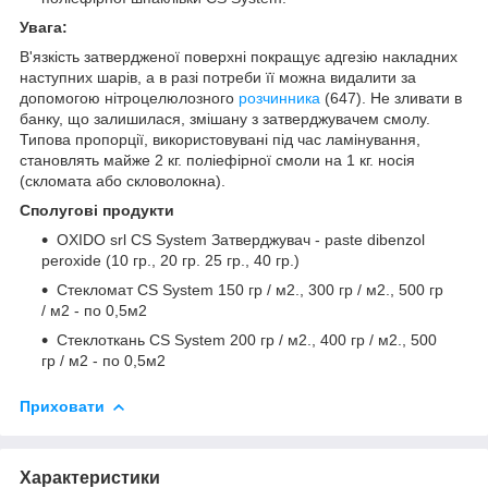
Увага:
В'язкість затвердженої поверхні покращує адгезію накладних
наступних шарів, а в разі потреби її можна видалити за
допомогою нітроцелюлозного
розчинника
(647). Не зливати в
банку, що залишилася, змішану з затверджувачем смолу.
Типова пропорції, використовувані під час ламінування,
становлять майже 2 кг. поліефірної смоли на 1 кг. носія
(скломата або скловолокна).
Сполугові продукти
OXIDO srl CS System Затверджувач - paste dibenzol
peroxide (10 гр., 20 гр. 25 гр., 40 гр.)
Стекломат CS System 150 гр / м2., 300 гр / м2., 500 гр
/ м2 - по 0,5м2
Стеклоткань CS System 200 гр / м2., 400 гр / м2., 500
гр / м2 - по 0,5м2
Приховати
Характеристики